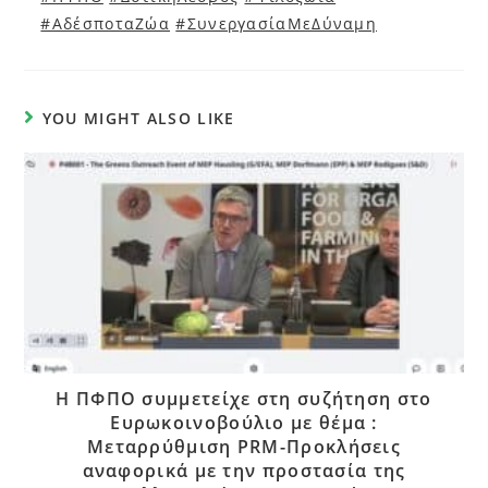
#ΑδέσποταΖώα
#ΣυνεργασίαΜεΔύναμη
YOU MIGHT ALSO LIKE
Η ΠΦΠΟ συμμετείχε στη συζήτηση στο
Ευρωκοινοβούλιο με θέμα :
Μεταρρύθμιση PRM-Προκλήσεις
αναφορικά με την προστασία της