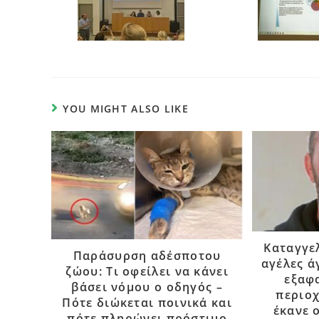
YOU MIGHT ALSO LIKE
Καταγγε
Παράσυρση αδέσποτου
αγέλες ά
ζώου: Τι οφείλει να κάνει
εξαφ
βάσει νόμου ο οδηγός –
περιοχ
Πότε διώκεται ποινικά και
έκανε 
πότε πληρώνει πρόστιμο